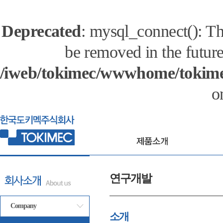
Deprecated
: mysql_connect(): Th
be removed in the futur
/iweb/tokimec/wwwhome/tokime
o
연구개발
Company
소개